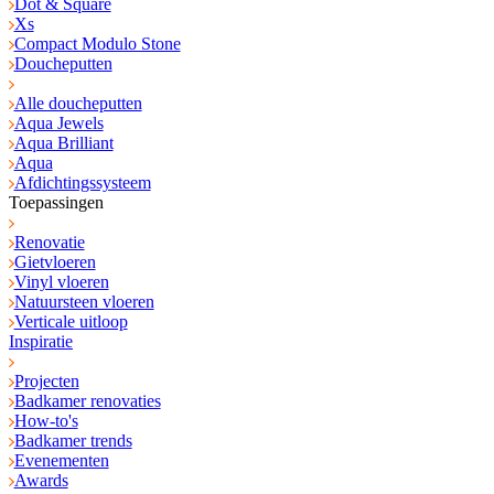
Dot & Square
Xs
Compact Modulo Stone
Doucheputten
Alle doucheputten
Aqua Jewels
Aqua Brilliant
Aqua
Afdichtingssysteem
Toepassingen
Renovatie
Gietvloeren
Vinyl vloeren
Natuursteen vloeren
Verticale uitloop
Inspiratie
Projecten
Badkamer renovaties
How-to's
Badkamer trends
Evenementen
Awards