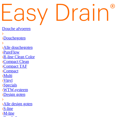
Douche afvoeren
Douchegoten
Alle douchegoten
PureFlow
R-line Clean Color
Compact Clean
Compact TAF
Compact
Multi
Vinyl
Specials
WTW-systeem
Design goten
Alle design goten
S-line
M-line