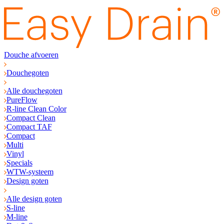
Douche afvoeren
Douchegoten
Alle douchegoten
PureFlow
R-line Clean Color
Compact Clean
Compact TAF
Compact
Multi
Vinyl
Specials
WTW-systeem
Design goten
Alle design goten
S-line
M-line