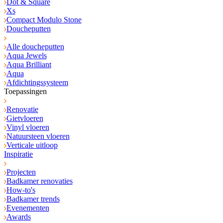
Dot & Square
Xs
Compact Modulo Stone
Doucheputten
Alle doucheputten
Aqua Jewels
Aqua Brilliant
Aqua
Afdichtingssysteem
Toepassingen
Renovatie
Gietvloeren
Vinyl vloeren
Natuursteen vloeren
Verticale uitloop
Inspiratie
Projecten
Badkamer renovaties
How-to's
Badkamer trends
Evenementen
Awards