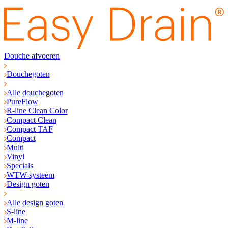
Douche afvoeren
Douchegoten
Alle douchegoten
PureFlow
R-line Clean Color
Compact Clean
Compact TAF
Compact
Multi
Vinyl
Specials
WTW-systeem
Design goten
Alle design goten
S-line
M-line