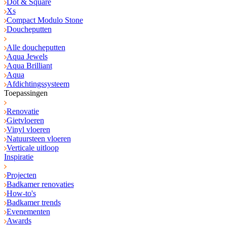
Dot & Square
Xs
Compact Modulo Stone
Doucheputten
Alle doucheputten
Aqua Jewels
Aqua Brilliant
Aqua
Afdichtingssysteem
Toepassingen
Renovatie
Gietvloeren
Vinyl vloeren
Natuursteen vloeren
Verticale uitloop
Inspiratie
Projecten
Badkamer renovaties
How-to's
Badkamer trends
Evenementen
Awards