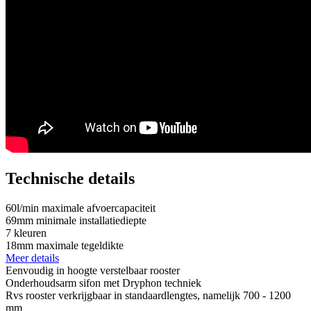
Technische details
60
l/min
maximale afvoercapaciteit
69
mm
minimale installatiediepte
7
kleuren
18
mm
maximale tegeldikte
Meer details
Eenvoudig in hoogte verstelbaar rooster
Onderhoudsarm sifon met Dryphon techniek
Rvs rooster verkrijgbaar in standaardlengtes, namelijk 700 - 1200
mm