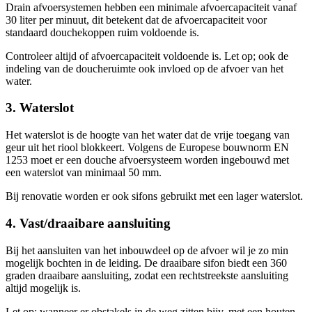
Drain afvoersystemen hebben een minimale afvoercapaciteit vanaf
30 liter per minuut, dit betekent dat de afvoercapaciteit voor
standaard douchekoppen ruim voldoende is.
Controleer altijd of afvoercapaciteit voldoende is. Let op; ook de
indeling van de doucheruimte ook invloed op de afvoer van het
water.
3. Waterslot
Het waterslot is de hoogte van het water dat de vrije toegang van
geur uit het riool blokkeert. Volgens de Europese bouwnorm EN
1253 moet er een douche afvoersysteem worden ingebouwd met
een waterslot van minimaal 50 mm.
Bij renovatie worden er ook sifons gebruikt met een lager waterslot.
4. Vast/draaibare aansluiting
Bij het aansluiten van het inbouwdeel op de afvoer wil je zo min
mogelijk bochten in de leiding. De draaibare sifon biedt een 360
graden draaibare aansluiting, zodat een rechtstreekste aansluiting
altijd mogelijk is.
Let op: wanneer er obstakels in de weg zitten bijv. met een houten