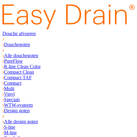
Douche afvoeren
Douchegoten
Alle douchegoten
PureFlow
R-line Clean Color
Compact Clean
Compact TAF
Compact
Multi
Vinyl
Specials
WTW-systeem
Design goten
Alle design goten
S-line
M-line