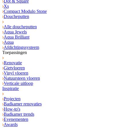
Dot & Square
Xs
Compact Modulo Stone
Doucheputten
Alle doucheputten
Aqua Jewels
Aqua Brilliant
Aqua
Afdichtingssysteem
Toepassingen
Renovatie
Gietvloeren
Vinyl vloeren
Natuursteen vloeren
Verticale uitloop
Inspiratie
Projecten
Badkamer renovaties
How-to's
Badkamer trends
Evenementen
Awards