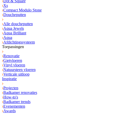
Dot & Square
Xs
Compact Modulo Stone
Doucheputten
Alle doucheputten
Aqua Jewels
Aqua Brilliant
Aqua
Afdichtingssysteem
Toepassingen
Renovatie
Gietvloeren
Vinyl vloeren
Natuursteen vloeren
Verticale uitloop
Inspiratie
Projecten
Badkamer renovaties
How-to's
Badkamer trends
Evenementen
Awards