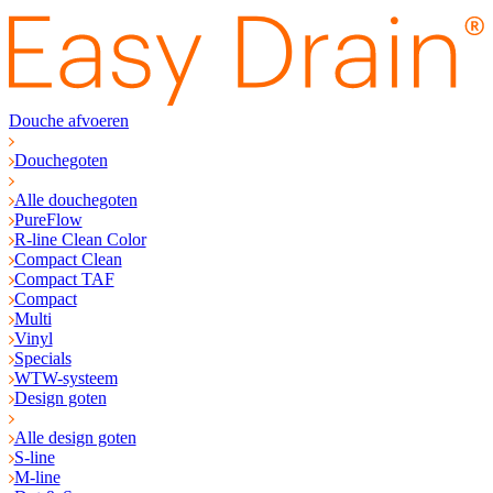
Douche afvoeren
Douchegoten
Alle douchegoten
PureFlow
R-line Clean Color
Compact Clean
Compact TAF
Compact
Multi
Vinyl
Specials
WTW-systeem
Design goten
Alle design goten
S-line
M-line