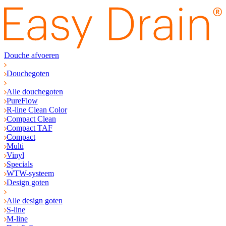
Douche afvoeren
Douchegoten
Alle douchegoten
PureFlow
R-line Clean Color
Compact Clean
Compact TAF
Compact
Multi
Vinyl
Specials
WTW-systeem
Design goten
Alle design goten
S-line
M-line