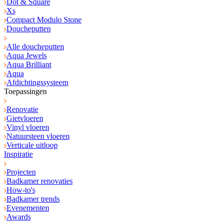
Dot & Square
Xs
Compact Modulo Stone
Doucheputten
Alle doucheputten
Aqua Jewels
Aqua Brilliant
Aqua
Afdichtingssysteem
Toepassingen
Renovatie
Gietvloeren
Vinyl vloeren
Natuursteen vloeren
Verticale uitloop
Inspiratie
Projecten
Badkamer renovaties
How-to's
Badkamer trends
Evenementen
Awards