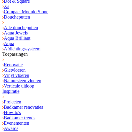
Dot & Square
Xs
Compact Modulo Stone
Doucheputten
Alle doucheputten
Aqua Jewels
Aqua Brilliant
Aqua
Afdichtingssysteem
Toepassingen
Renovatie
Gietvloeren
Vinyl vloeren
Natuursteen vloeren
Verticale uitloop
Inspiratie
Projecten
Badkamer renovaties
How-to's
Badkamer trends
Evenementen
Awards