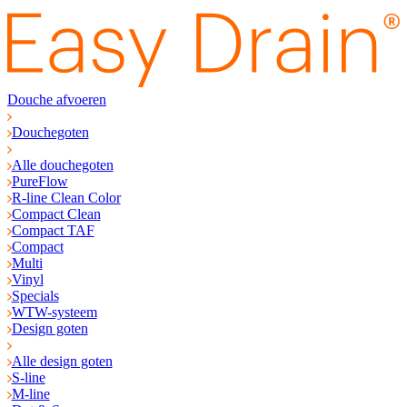
Douche afvoeren
Douchegoten
Alle douchegoten
PureFlow
R-line Clean Color
Compact Clean
Compact TAF
Compact
Multi
Vinyl
Specials
WTW-systeem
Design goten
Alle design goten
S-line
M-line