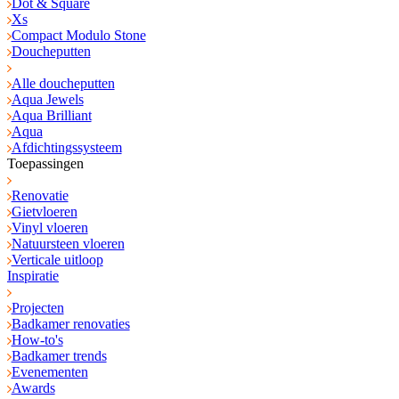
Dot & Square
Xs
Compact Modulo Stone
Doucheputten
Alle doucheputten
Aqua Jewels
Aqua Brilliant
Aqua
Afdichtingssysteem
Toepassingen
Renovatie
Gietvloeren
Vinyl vloeren
Natuursteen vloeren
Verticale uitloop
Inspiratie
Projecten
Badkamer renovaties
How-to's
Badkamer trends
Evenementen
Awards