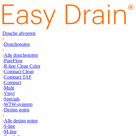
Douche afvoeren
Douchegoten
Alle douchegoten
PureFlow
R-line Clean Color
Compact Clean
Compact TAF
Compact
Multi
Vinyl
Specials
WTW-systeem
Design goten
Alle design goten
S-line
M-line