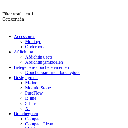
Filter resultaten
1
Categorieën
Accessoires
Montage
Onderhoud
Afdichting
Afdichting sets
Afdichtingsmiddelen
Betegelbare douche elementen
Doucheboard met douchegoot
Design goten
M-line
Modulo Stone
PureFlow
R-line
S-line
Xs
Douchegoten
Compact
Compact Clean