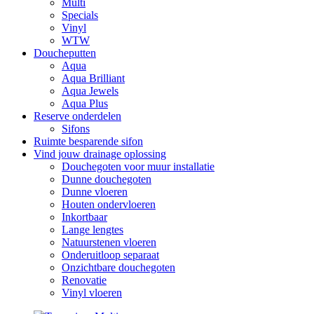
Multi
Specials
Vinyl
WTW
Doucheputten
Aqua
Aqua Brilliant
Aqua Jewels
Aqua Plus
Reserve onderdelen
Sifons
Ruimte besparende sifon
Vind jouw drainage oplossing
Douchegoten voor muur installatie
Dunne douchegoten
Dunne vloeren
Houten ondervloeren
Inkortbaar
Lange lengtes
Natuurstenen vloeren
Onderuitloop separaat
Onzichtbare douchegoten
Renovatie
Vinyl vloeren