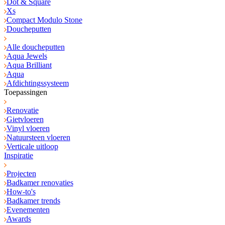
Dot & Square
Xs
Compact Modulo Stone
Doucheputten
Alle doucheputten
Aqua Jewels
Aqua Brilliant
Aqua
Afdichtingssysteem
Toepassingen
Renovatie
Gietvloeren
Vinyl vloeren
Natuursteen vloeren
Verticale uitloop
Inspiratie
Projecten
Badkamer renovaties
How-to's
Badkamer trends
Evenementen
Awards