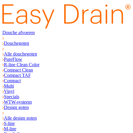
Douche afvoeren
Douchegoten
Alle douchegoten
PureFlow
R-line Clean Color
Compact Clean
Compact TAF
Compact
Multi
Vinyl
Specials
WTW-systeem
Design goten
Alle design goten
S-line
M-line