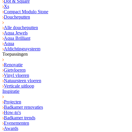
Dot & Square
Xs
Compact Modulo Stone
Doucheputten
Alle doucheputten
Aqua Jewels
Aqua Brilliant
Aqua
Afdichtingssysteem
Toepassingen
Renovatie
Gietvloeren
Vinyl vloeren
Natuursteen vloeren
Verticale uitloop
Inspiratie
Projecten
Badkamer renovaties
How-to's
Badkamer trends
Evenementen
Awards