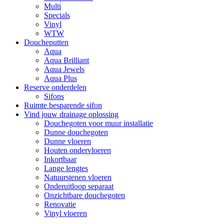
Multi
Specials
Vinyl
WTW
Doucheputten
Aqua
Aqua Brilliant
Aqua Jewels
Aqua Plus
Reserve onderdelen
Sifons
Ruimte besparende sifon
Vind jouw drainage oplossing
Douchegoten voor muur installatie
Dunne douchegoten
Dunne vloeren
Houten ondervloeren
Inkortbaar
Lange lengtes
Natuurstenen vloeren
Onderuitloop separaat
Onzichtbare douchegoten
Renovatie
Vinyl vloeren