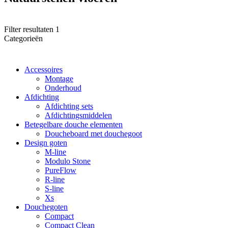
Filter resultaten
1
Categorieën
Accessoires
Montage
Onderhoud
Afdichting
Afdichting sets
Afdichtingsmiddelen
Betegelbare douche elementen
Doucheboard met douchegoot
Design goten
M-line
Modulo Stone
PureFlow
R-line
S-line
Xs
Douchegoten
Compact
Compact Clean