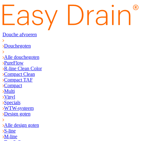
Douche afvoeren
Douchegoten
Alle douchegoten
PureFlow
R-line Clean Color
Compact Clean
Compact TAF
Compact
Multi
Vinyl
Specials
WTW-systeem
Design goten
Alle design goten
S-line
M-line