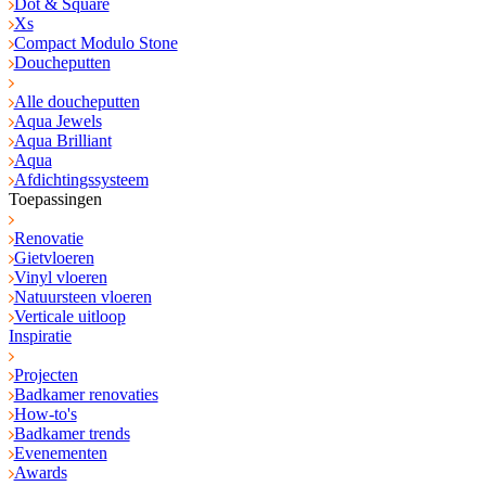
Dot & Square
Xs
Compact Modulo Stone
Doucheputten
Alle doucheputten
Aqua Jewels
Aqua Brilliant
Aqua
Afdichtingssysteem
Toepassingen
Renovatie
Gietvloeren
Vinyl vloeren
Natuursteen vloeren
Verticale uitloop
Inspiratie
Projecten
Badkamer renovaties
How-to's
Badkamer trends
Evenementen
Awards