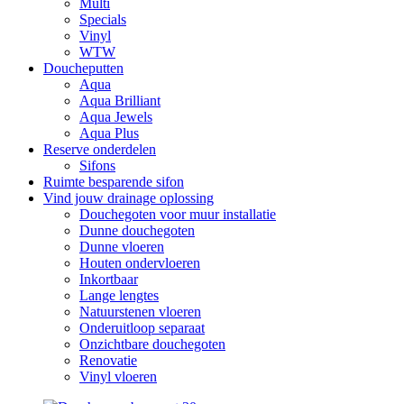
Multi
Specials
Vinyl
WTW
Doucheputten
Aqua
Aqua Brilliant
Aqua Jewels
Aqua Plus
Reserve onderdelen
Sifons
Ruimte besparende sifon
Vind jouw drainage oplossing
Douchegoten voor muur installatie
Dunne douchegoten
Dunne vloeren
Houten ondervloeren
Inkortbaar
Lange lengtes
Natuurstenen vloeren
Onderuitloop separaat
Onzichtbare douchegoten
Renovatie
Vinyl vloeren