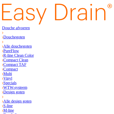
Douche afvoeren
Douchegoten
Alle douchegoten
PureFlow
R-line Clean Color
Compact Clean
Compact TAF
Compact
Multi
Vinyl
Specials
WTW-systeem
Design goten
Alle design goten
S-line
M-line