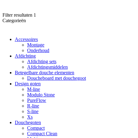
Filter resultaten
1
Categorieën
Accessoires
Montage
Onderhoud
Afdichting
Afdichting sets
Afdichtingsmiddelen
Betegelbare douche elementen
Doucheboard met douchegoot
Design goten
M-line
Modulo Stone
PureFlow
R-line
S-line
Xs
Douchegoten
Compact
Compact Clean